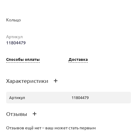
Кольцо
Наименование товара
Размер
Вес
Ц
Кольцо (29304196)
18.5
3.48
43
Артикул
11804479
Способы оплаты
Доставка
Кольцо (30213456)
18
3.12
58
Характеристики
Артикул
11804479
Отзывы
Отзывов ещё нет – ваш может стать первым