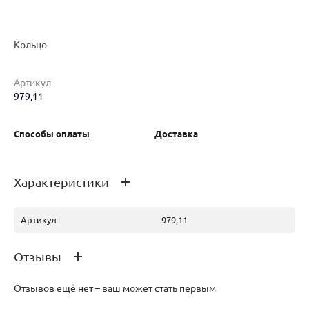
Наименование товара
Размер
Вес
Ц
Кольцо
Кольцо (29327430)
18
8.18
26
Артикул
979,11
Кольцо (29662104)
17.5
7.71
26
Способы оплаты
Доставка
Кольцо (29667413)
18
9.03
28
Характеристики
Артикул
979,11
Кольцо (29662111)
17
7.99
26
Отзывы
Отзывов ещё нет – ваш может стать первым