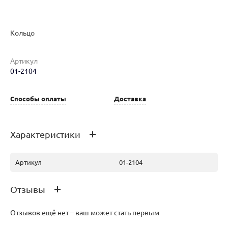
Кольцо
Артикул
01-2104
Наименование товара
Размер
Вес
Ц
Кольцо (29250387)
17.5
3.06
80
Способы оплаты
Доставка
Характеристики
Артикул
01-2104
Отзывы
Отзывов ещё нет – ваш может стать первым