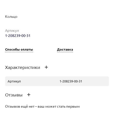
Кольцо
Артикул
1-208239-00-31
Наименование товара
Размер
Вес
Ц
Кольцо (29151394)
16
3.03
61
Способы оплаты
Доставка
Характеристики
Артикул
1-208239-00-31
Отзывы
Отзывов ещё нет – ваш может стать первым