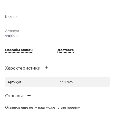
Кольцо
Артикул
1100925
Наименование товара
Размер
Вес
Ц
Кольцо (30140585)
18
1.68
31
Способы оплаты
Доставка
Характеристики
Артикул
1100925
Отзывы
Отзывов ещё нет – ваш может стать первым