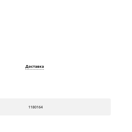
Цвет золота
Вставка
золотые, из
1 зеленый
Доставка
красного золота
аметист кр
10.0 3.40ct, 18
фианит б/цв кр
1.0 0.03 ct, 24
фианит б/цв кр
1.25 0.07 ct, 2
1180164
фианит б/цв кр
1.5 0.01 ct