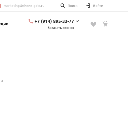
marketing@shene-gold.ru
Поиск
Войти
+7 (914) 895-33-77
кции
Заказать звонок
+7 (914) 895-33-77
Урицкого, 2
с 10:00 до 20:00
marketing@shene-
gold.ru
ии