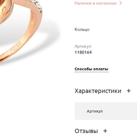
Наличие в магазинах
Кольцо
Артикул
1180164
мер
Вес
Цена
Магазин
4
50 000 руб.
г. Улан-Удэ,
Способы оплаты
ул.Ленина,
д.33
Характеристики
Артикул
Отзывы