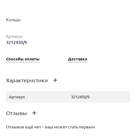
Кольцо
Артикул
3212450/9
Наименование товара
Размер
Вес
Ц
Кольцо (29837113)
17.5
1.93
39
Способы оплаты
Доставка
Характеристики
Артикул
3212450/9
Отзывы
Отзывов ещё нет – ваш может стать первым