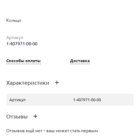
Кольцо
Артикул
1-407971-00-00
Наименование товара
Размер
Вес
Ц
Кольцо (30150119)
19
5.3
19
Способы оплаты
Доставка
Характеристики
Артикул
1-407971-00-00
Отзывы
Отзывов ещё нет – ваш может стать первым