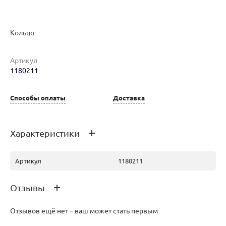
Наименование товара
Размер
Вес
Ц
Кольцо
Кольцо (26668857)
17.5
3.51
43
Артикул
1180211
Кольцо (25598032)
16
3.02
37
Способы оплаты
Доставка
Кольцо (26230009)
17.5
3.45
43
Характеристики
Артикул
1180211
Кольцо (27035580)
17
3.76
47
Отзывы
Отзывов ещё нет – ваш может стать первым