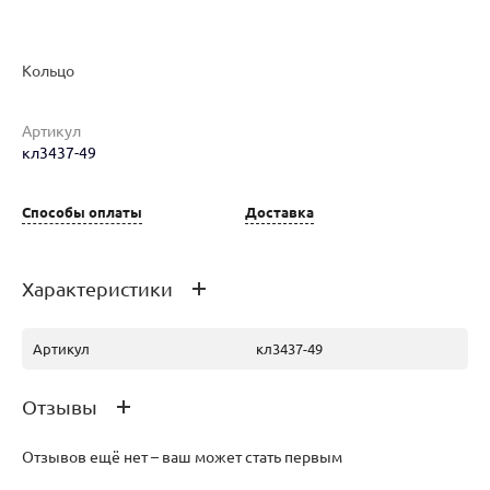
Кольцо
Артикул
кл3437-49
Наименование товара
Размер
Вес
Ц
Кольцо (29284726)
17.5
4.37
54
Способы оплаты
Доставка
Характеристики
Артикул
кл3437-49
Отзывы
Отзывов ещё нет – ваш может стать первым