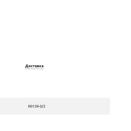
Цвет золота
Вставка
Доставка
золотые, из
Бр 16 Кр 57-
белого золота
0,26-3/5А;
Турмалин
Розовый2
Окт-0,94; Топаз
Sky 1 Окт-7,93;
R0139-0/2