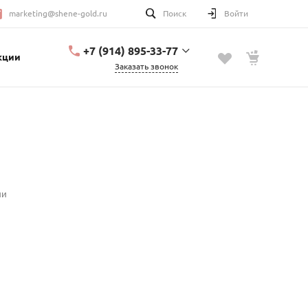
marketing@shene-gold.ru
Поиск
Войти
+7 (914) 895-33-77
кции
Заказать звонок
+7 (914) 895-33-77
Урицкого, 2
с 10:00 до 20:00
marketing@shene-
gold.ru
ии