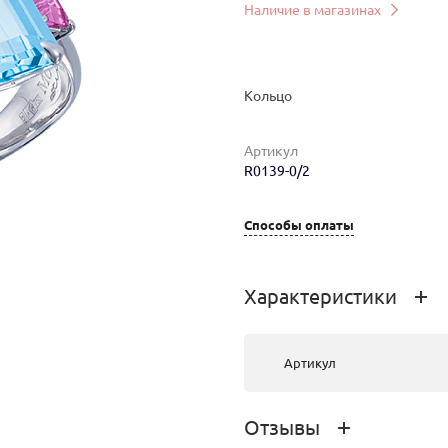
Наличие в магазинах
Кольцо
Артикул
R0139-0/2
мер
Вес
Цена
Магазин
Способы оплаты
6.47
448 000 руб.
г.Иркутск,
Урицкого 2
Характеристики
Артикул
Отзывы