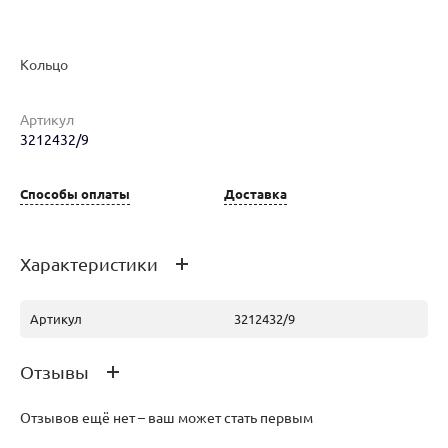
Кольцо
Артикул
3212432/9
Наименование товара
Размер
Вес
Ц
Кольцо (29305759)
16
2.58
53
Способы оплаты
Доставка
Характеристики
Артикул
3212432/9
Отзывы
Отзывов ещё нет – ваш может стать первым