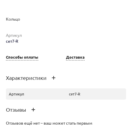
Наименование товара
Размер
Вес
Ц
Кольцо
Кольцо (27515662)
0
11.41
14
Артикул
сет7-R
Способы оплаты
Доставка
Кольцо (27691731)
0
11.04
14
Характеристики
Артикул
сет7-R
Отзывы
Отзывов ещё нет – ваш может стать первым
Кольцо (27692264)
0
11.69
15