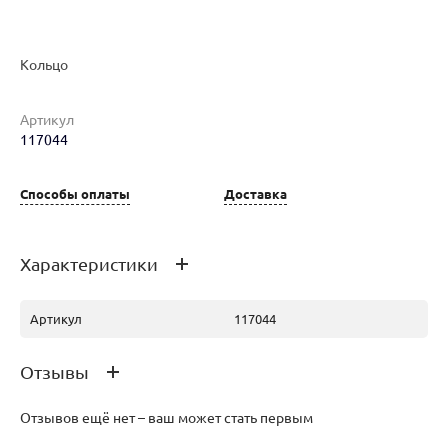
Кольцо
Артикул
Наименование товара
Размер
Вес
Ц
117044
Кольцо (28489115)
15.5
1.3
24
Способы оплаты
Доставка
Характеристики
Артикул
117044
Отзывы
Отзывов ещё нет – ваш может стать первым