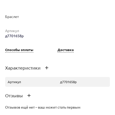
Браслет
Артикул
д7701658р
Наименование товара
Размер
Вес
Ц
Браслет (29498598)
17.5
5.3
21
Способы оплаты
Доставка
Характеристики
Артикул
д7701658р
Отзывы
Отзывов ещё нет – ваш может стать первым