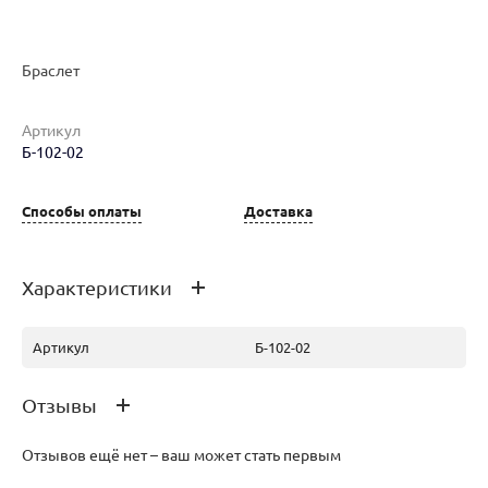
Браслет
Артикул
Б-102-02
Наименование товара
Размер
Вес
Ц
Браслет (29224913)
18
11.76
27
Способы оплаты
Доставка
Характеристики
Артикул
Б-102-02
Отзывы
Отзывов ещё нет – ваш может стать первым