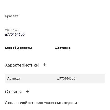
Браслет
Артикул
д7701646рб
Наименование товара
Размер
Вес
Ц
Браслет (29274192)
0
11.02
20
Способы оплаты
Доставка
Характеристики
Артикул
д7701646рб
Отзывы
Отзывов ещё нет – ваш может стать первым