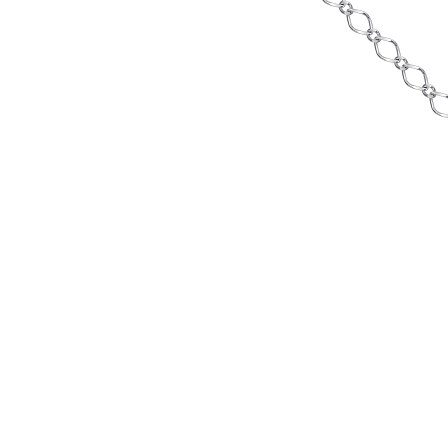
Наименование товара
Раз
Браслет (28727866)
17