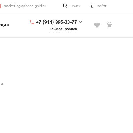
marketing@shene-gold.ru
Поиск
Войти
+7 (914) 895-33-77
кции
Заказать звонок
+7 (914) 895-33-77
Урицкого, 2
с 10:00 до 20:00
marketing@shene-
gold.ru
ии