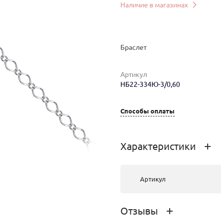
Наличие в магазинах
Браслет
Артикул
НБ22-334Ю-3/0,60
Способы оплаты
мер
Вес
Цена
Магазин
1.62
405 руб.
г.Улан-Удэ, ТРЦ
Характеристики
PEOPLE’S
PARK,
Жердева, 104Б
Артикул
Отзывы