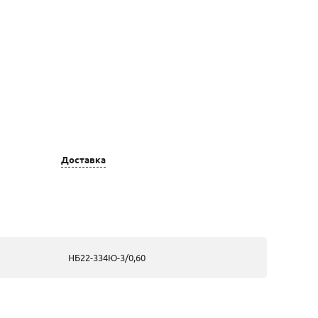
Доставка
Цвет золота
Вставка
серебряные
НБ22-334Ю-3/0,60