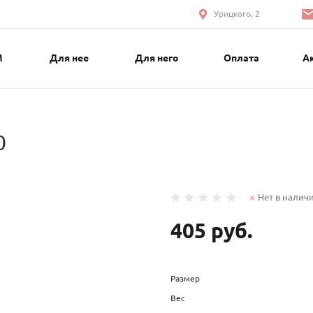
Урицкого, 2
М
Для нее
Для него
Оплата
А
0
Нет в налич
405 руб.
Размер
Вес