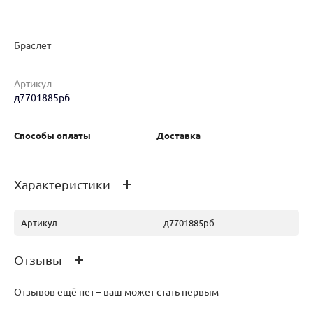
Браслет
Артикул
д7701885рб
Наименование товара
Размер
Вес
Ц
Браслет (29648412)
17.5
17.54
1 
Способы оплаты
Доставка
ру
Характеристики
Артикул
д7701885рб
Отзывы
Отзывов ещё нет – ваш может стать первым