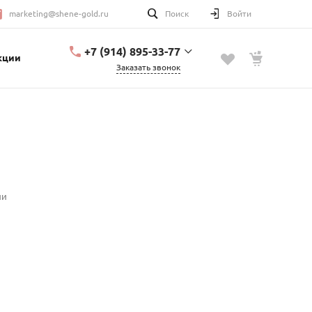
marketing@shene-gold.ru
Поиск
Войти
+7 (914) 895-33-77
кции
Заказать звонок
+7 (914) 895-33-77
Урицкого, 2
с 10:00 до 20:00
marketing@shene-
gold.ru
ии