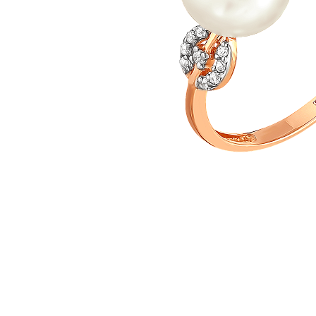
Наименование товара
Разм
Кольцо (29839681)
19.5