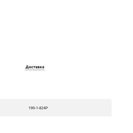
олота
Вставка
Доставка
, из
1 Жемчуг
го
культивированный;18
фианит;
(недрагоценная
вставка)
190-1-824Р