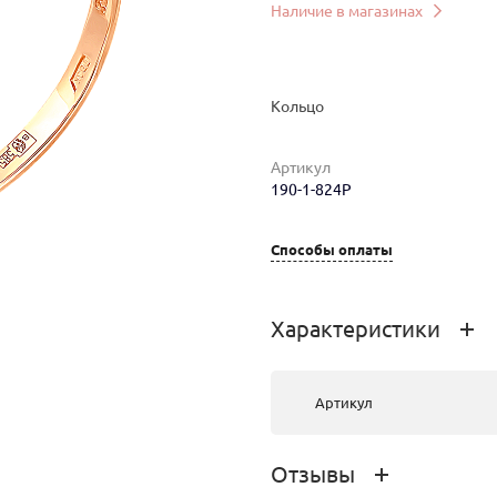
Наличие в магазинах
Кольцо
Артикул
190-1-824Р
ер
Вес
Цена
Магазин
Цвет з
Способы оплаты
2.43
43 794 руб.
г.Улан-Удэ,
золотые
ТРЦ
красно
Характеристики
PEOPLE’S
золота
PARK,
Жердева,
104Б
Артикул
Отзывы