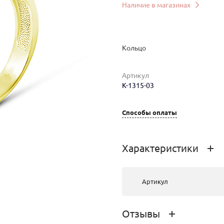
Наличие в магазинах
Кольцо
Артикул
мер
Вес
Цена
Магазин
К-1315-03
4.21
205 824 руб.
г.Иркутск,
Урицкого 2
Способы оплаты
Характеристики
Артикул
Отзывы