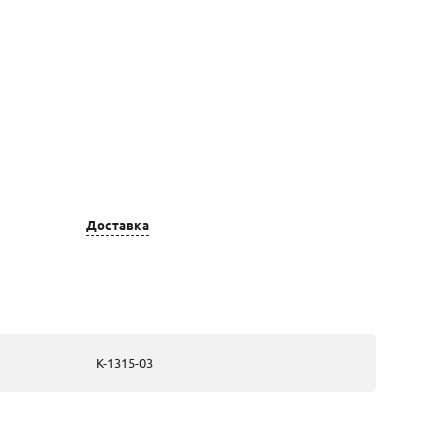
Цвет золота
Вставка
золотые, из
1 Бр Кр-57 3.0
жёлтого золота
(10-7) 3/5 À
Доставка
0.109ct, 5 Бр
Кр-57 1.25
(200-120) 3/5 À
0.041ct, 21 Бр
Кр--57 1.25
(200-120) 3/5 À
0.190ct, 20 Бр
К-1315-03
Кр-57 1.0 (400-
200) 3/5 À
0.080ct