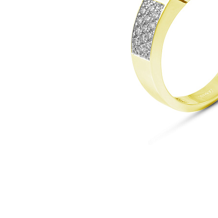
Наименование товара
Раз
Кольцо (29838530)
18