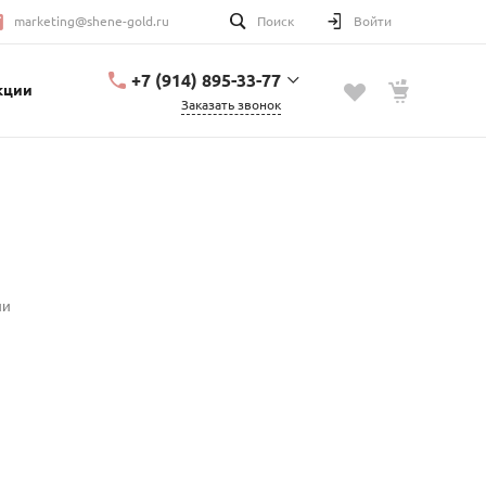
marketing@shene-gold.ru
Поиск
Войти
+7 (914) 895-33-77
кции
Заказать звонок
+7 (914) 895-33-77
Урицкого, 2
с 10:00 до 20:00
marketing@shene-
gold.ru
ии